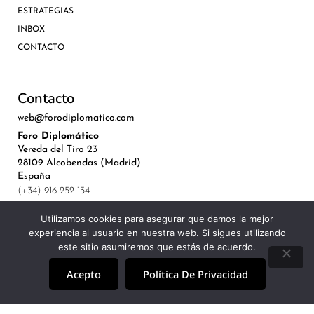
ESTRATEGIAS
INBOX
CONTACTO
Contacto
web@forodiplomatico.com
Foro Diplomático
Vereda del Tiro 23
28109 Alcobendas (Madrid)
España
(+34) 916 252 134
Utilizamos cookies para asegurar que damos la mejor
experiencia al usuario en nuestra web. Si sigues utilizando
este sitio asumiremos que estás de acuerdo.
©Royal Lis Spain 2024
Acepto
Política De Privacidad
Aviso Legal, Política de Privacidad y Cookies